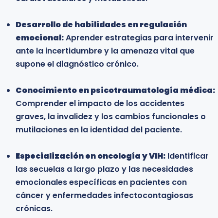
emocional de la enfermedad física y adquirir
Desarrollo de habilidades en regulación
herramientas clínicas para el acompañamiento
emocional:
de pacientes crónicos y sus familias.
Aprender estrategias para intervenir
ante la incertidumbre y la amenaza vital que
supone el diagnóstico crónico.
Profesionales del área médica y de la salud:
Médicos, enfermeros y especialistas interesados
Conocimiento en psicotraumatología médica:
en comprender los aspectos biopsicosociales de
Comprender el impacto de los accidentes
la enfermedad y mejorar la atención integral del
graves, la invalidez y los cambios funcionales o
paciente.
mutilaciones en la identidad del paciente.
Profesionales en cuidados paliativos:
Especialización en oncología y VIH:
Personas que participan en unidades de dolor,
Identificar
las secuelas a largo plazo y las necesidades
centros de cuidados paliativos o programas de
emocionales específicas en pacientes con
atención domiciliaria que deseen fortalecer su
cáncer y enfermedades infectocontagiosas
formación técnica en el manejo de crisis y duelo.
crónicas.