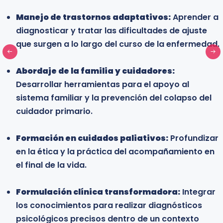
Estudiantes universitarios y profesionales en
Manejo de trastornos adaptativos:
formación:
Estudiantes de psicología,
Aprender a
diagnosticar y tratar las dificultades de ajuste
enfermería y medicina interesados en
que surgen a lo largo del curso de la enfermedad.
especializarse en el campo de la salud orgánica y
adquirir conocimientos que fortalezcan su
Abordaje de la familia y cuidadores:
desarrollo profesional en entornos clínicos.
Desarrollar herramientas para el apoyo al
sistema familiar y la prevención del colapso del
cuidador primario.
Learn more
Formación en cuidados paliativos:
Profundizar
en la ética y la práctica del acompañamiento en
el final de la vida.
Formulación clínica transformadora:
Integrar
los conocimientos para realizar diagnósticos
psicológicos precisos dentro de un contexto