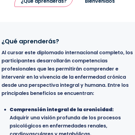
¿Qué aprenderás?
Bienvenidos
¿Qué aprenderás?
Bienvenidos
Al cursar este diplomado internacional completo, los
Este diplomado está dirigido a todos aquellos
participantes desarrollarán competencias
profesionales y estudiantes que desean profundizar
profesionales que les permitirán comprender e
en el conocimiento clínico de las enfermedades
intervenir en la vivencia de la enfermedad crónica
crónicas y fortalecer sus competencias para la
desde una perspectiva integral y humana. Entre los
evaluación y tratamiento de personas que enfrentan
principales beneficios se encuentran:
condiciones médicas complejas. El programa está
especialmente dirigido a:
Comprensión integral de la cronicidad:
Adquirir una visión profunda de los procesos
Profesionales de la salud mental:
Psicólogos,
psicológicos en enfermedades renales,
psiquiatras y psicoterapeutas que buscan
cardiovasculares y metabólicas.
ampliar sus conocimientos sobre el impacto