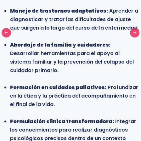
Estudiantes universitarios y profesionales en
Manejo de trastornos adaptativos:
formación:
Estudiantes de psicología,
Aprender a
diagnosticar y tratar las dificultades de ajuste
enfermería y medicina interesados en
que surgen a lo largo del curso de la enfermedad.
especializarse en el campo de la salud orgánica y
adquirir conocimientos que fortalezcan su
Abordaje de la familia y cuidadores:
desarrollo profesional en entornos clínicos.
Desarrollar herramientas para el apoyo al
sistema familiar y la prevención del colapso del
cuidador primario.
Learn more
Formación en cuidados paliativos:
Profundizar
en la ética y la práctica del acompañamiento en
el final de la vida.
Formulación clínica transformadora:
Integrar
los conocimientos para realizar diagnósticos
psicológicos precisos dentro de un contexto