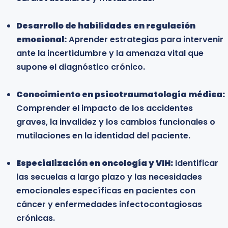
emocional de la enfermedad física y adquirir
Desarrollo de habilidades en regulación
herramientas clínicas para el acompañamiento
emocional:
de pacientes crónicos y sus familias.
Aprender estrategias para intervenir
ante la incertidumbre y la amenaza vital que
supone el diagnóstico crónico.
Profesionales del área médica y de la salud:
Médicos, enfermeros y especialistas interesados
Conocimiento en psicotraumatología médica:
en comprender los aspectos biopsicosociales de
Comprender el impacto de los accidentes
la enfermedad y mejorar la atención integral del
graves, la invalidez y los cambios funcionales o
paciente.
mutilaciones en la identidad del paciente.
Profesionales en cuidados paliativos:
Especialización en oncología y VIH:
Personas que participan en unidades de dolor,
Identificar
las secuelas a largo plazo y las necesidades
centros de cuidados paliativos o programas de
emocionales específicas en pacientes con
atención domiciliaria que deseen fortalecer su
cáncer y enfermedades infectocontagiosas
formación técnica en el manejo de crisis y duelo.
crónicas.