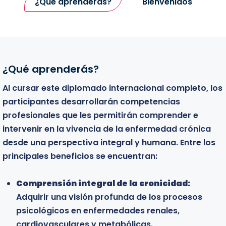
¿Qué aprenderás?
Bienvenidos
¿Qué aprenderás?
Bienvenidos
Al cursar este diplomado internacional completo, los
Este diplomado está dirigido a todos aquellos
participantes desarrollarán competencias
profesionales y estudiantes que desean profundizar
profesionales que les permitirán comprender e
en el conocimiento clínico de las enfermedades
intervenir en la vivencia de la enfermedad crónica
crónicas y fortalecer sus competencias para la
desde una perspectiva integral y humana. Entre los
evaluación y tratamiento de personas que enfrentan
principales beneficios se encuentran:
condiciones médicas complejas. El programa está
especialmente dirigido a:
Comprensión integral de la cronicidad:
Adquirir una visión profunda de los procesos
Profesionales de la salud mental:
Psicólogos,
psicológicos en enfermedades renales,
psiquiatras y psicoterapeutas que buscan
cardiovasculares y metabólicas.
ampliar sus conocimientos sobre el impacto