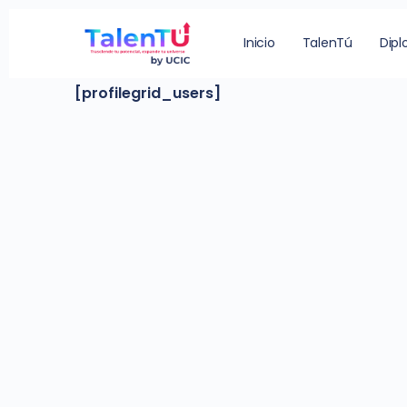
Search Users
Inicio
TalenTú
Dip
[profilegrid_users]