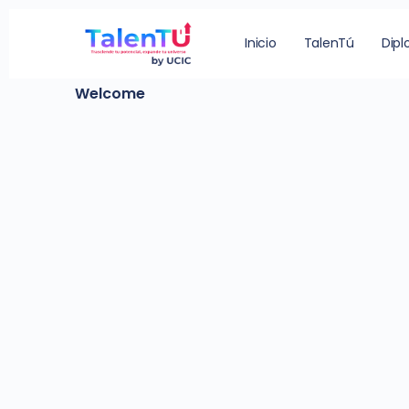
Registration Success
Inicio
TalenTú
Dip
Welcome