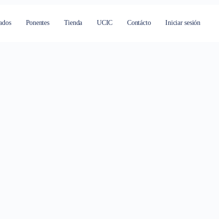
ricia Barba”
ados
Ponentes
Tienda
UCIC
Contácto
Iniciar sesión