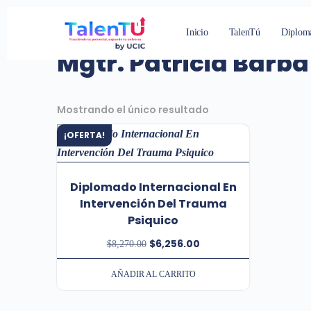
Inicio
/
Tienda
/ Productos etiquetados “Mgtr. Pat
Inicio
TalenTú
Diplom
Mgtr. Patricia Barba
Mostrando el único resultado
¡OFERTA!
Diplomado Internacional En
Intervención Del Trauma
Psiquico
$
6,256.00
$
8,270.00
AÑADIR AL CARRITO