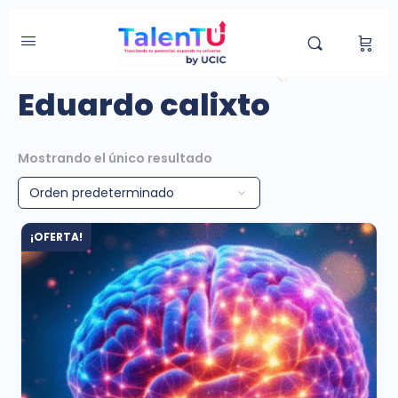
Inicio
/
Tienda
/ Productos etiquetados “Eduardo
calixto”
Eduardo calixto
Mostrando el único resultado
¡OFERTA!