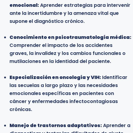
emocional:
de pacientes crónicos y sus familias.
Aprender estrategias para intervenir
ante la incertidumbre y la amenaza vital que
supone el diagnóstico crónico.
Profesionales del área médica y de la salud:
Médicos, enfermeros y especialistas interesados
Conocimiento en psicotraumatología médica:
en comprender los aspectos biopsicosociales de
Comprender el impacto de los accidentes
la enfermedad y mejorar la atención integral del
graves, la invalidez y los cambios funcionales o
paciente.
mutilaciones en la identidad del paciente.
Profesionales en cuidados paliativos:
Especialización en oncología y VIH:
Personas que participan en unidades de dolor,
Identificar
las secuelas a largo plazo y las necesidades
centros de cuidados paliativos o programas de
emocionales específicas en pacientes con
atención domiciliaria que deseen fortalecer su
cáncer y enfermedades infectocontagiosas
formación técnica en el manejo de crisis y duelo.
crónicas.
Estudiantes universitarios y profesionales en
Manejo de trastornos adaptativos:
formación:
Estudiantes de psicología,
Aprender a