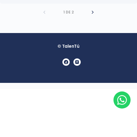
1 DE 2
© TalenTú