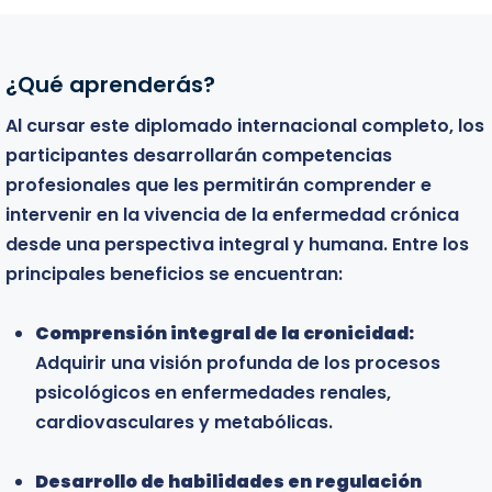
¿Qué aprenderás?
Bienvenidos
Al cursar este diplomado internacional completo, los
Este diplomado está dirigido a todos aquellos
participantes desarrollarán competencias
profesionales y estudiantes que desean profundizar
profesionales que les permitirán comprender e
en el conocimiento clínico de las enfermedades
intervenir en la vivencia de la enfermedad crónica
crónicas y fortalecer sus competencias para la
desde una perspectiva integral y humana. Entre los
evaluación y tratamiento de personas que enfrentan
principales beneficios se encuentran:
condiciones médicas complejas. El programa está
especialmente dirigido a:
Comprensión integral de la cronicidad:
Adquirir una visión profunda de los procesos
Profesionales de la salud mental:
Psicólogos,
psicológicos en enfermedades renales,
psiquiatras y psicoterapeutas que buscan
cardiovasculares y metabólicas.
ampliar sus conocimientos sobre el impacto
emocional de la enfermedad física y adquirir
Desarrollo de habilidades en regulación
herramientas clínicas para el acompañamiento