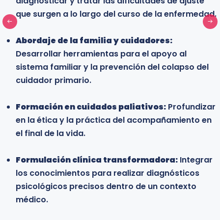
diagnosticar y tratar las dificultades de ajuste
enfermería y medicina interesados en
que surgen a lo largo del curso de la enfermedad.
especializarse en el campo de la salud orgánica y
adquirir conocimientos que fortalezcan su
Abordaje de la familia y cuidadores:
desarrollo profesional en entornos clínicos.
Desarrollar herramientas para el apoyo al
sistema familiar y la prevención del colapso del
cuidador primario.
Learn more
Formación en cuidados paliativos:
Profundizar
en la ética y la práctica del acompañamiento en
el final de la vida.
Formulación clínica transformadora:
Integrar
los conocimientos para realizar diagnósticos
psicológicos precisos dentro de un contexto
médico.