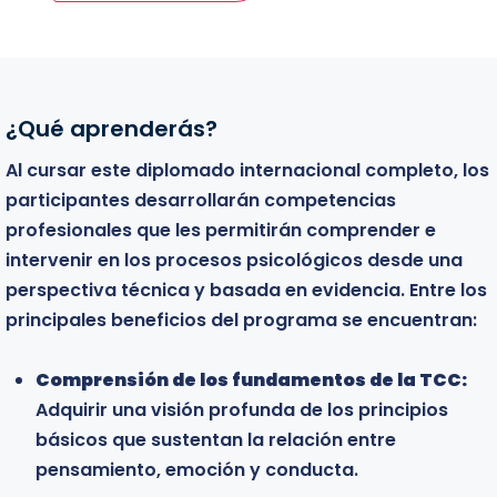
¿Qué aprenderás?
Bienvenidos
Al cursar este diplomado internacional completo, los
Este diplomado está dirigido a todos aquellos
participantes desarrollarán competencias
profesionales y estudiantes que desean profundizar
profesionales que les permitirán comprender e
en el conocimiento clínico de la TCC y fortalecer sus
intervenir en los procesos psicológicos desde una
competencias para brindar un tratamiento
perspectiva técnica y basada en evidencia. Entre los
estructurado, focalizado y eficiente a sus pacientes.
principales beneficios del programa se encuentran:
El programa está especialmente dirigido a:
Comprensión de los fundamentos de la TCC:
Profesionales de la salud mental:
Psicólogos,
Adquirir una visión profunda de los principios
psiquiatras y psicoterapeutas que buscan
básicos que sustentan la relación entre
perfeccionar sus habilidades de intervención
pensamiento, emoción y conducta.
mediante técnicas conductuales y cognitivas de