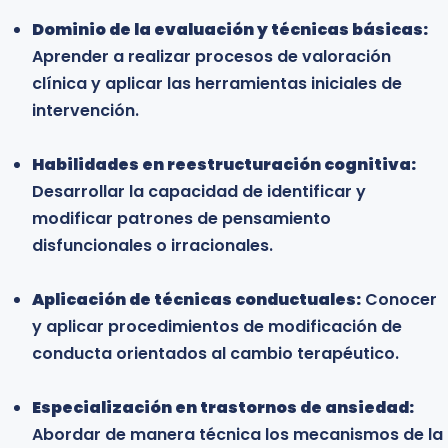
probada eficacia.
Dominio de la evaluación y técnicas básicas:
Aprender a realizar procesos de valoración
Profesionales del área médica y de la salud:
clínica y aplicar las herramientas iniciales de
Médicos y especialistas interesados en
intervención.
comprender los principios del cambio conductual
para mejorar la adherencia al tratamiento y el
Habilidades en reestructuración cognitiva:
bienestar integral del paciente.
Desarrollar la capacidad de identificar y
modificar patrones de pensamiento
Profesionales que trabajan en programas de
disfuncionales o irracionales.
salud y bienestar:
Personas que laboran en
instituciones sanitarias, centros de rehabilitación
Aplicación de técnicas conductuales:
o proyectos de salud pública que requieren
Conocer
y aplicar procedimientos de modificación de
herramientas eficaces de regulación emocional.
conducta orientados al cambio terapéutico.
Profesionales del ámbito social y educativo:
Especialización en trastornos de ansiedad:
Trabajadores sociales, orientadores y
Abordar de manera técnica los mecanismos de la
educadores que acompañan procesos de