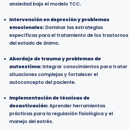
ansiedad bajo el modelo TCC.
desarrollo humano y que desean integrar
herramientas de reestructuración cognitiva en su
Intervención en depresión y problemas
práctica.
emocionales:
Dominar las estrategias
específicas para el tratamiento de los trastornos
Estudiantes universitarios y profesionales en
del estado de ánimo.
formación:
Estudiantes de psicología, medicina
y disciplinas afines interesados en especializarse
Abordaje de trauma y problemas de
en el modelo cognitivo-conductual y adquirir una
autoestima:
base sólida para su futuro ejercicio profesional.
Integrar conocimientos para tratar
situaciones complejas y fortalecer el
autoconcepto del paciente.
Learn more
Implementación de técnicas de
desactivación:
Aprender herramientas
prácticas para la regulación fisiológica y el
manejo del estrés.