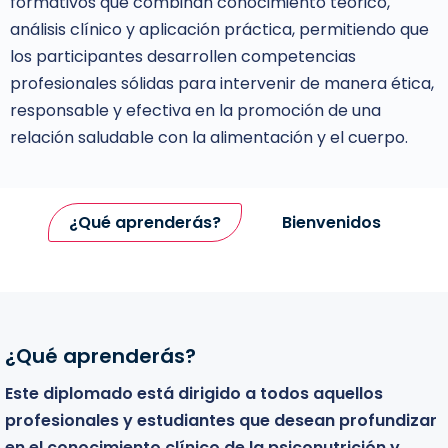
formativos que combinan conocimiento teórico,
análisis clínico y aplicación práctica, permitiendo que
los participantes desarrollen competencias
profesionales sólidas para intervenir de manera ética,
responsable y efectiva en la promoción de una
relación saludable con la alimentación y el cuerpo.
¿Qué aprenderás?
Bienvenidos
¿Qué aprenderás?
Bienvenidos
Este diplomado está dirigido a todos aquellos
Este diplomado está dirigido a todos aquellos
profesionales y estudiantes que desean profundizar
profesionales y estudiantes que desean profundizar
en el conocimiento clínico de la psiconutrición y
en el conocimiento clínico de la TCC y fortalecer sus