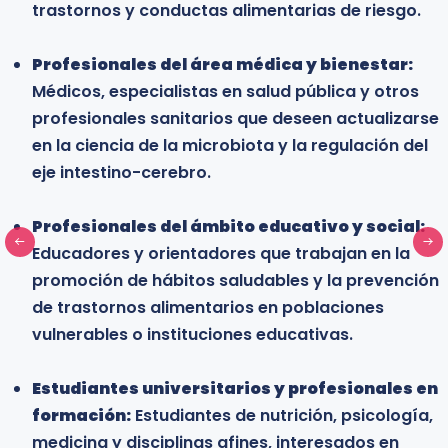
trastornos y conductas alimentarias de riesgo.
Profesionales que trabajan en programas de
salud y bienestar:
Personas que laboran en
Profesionales del área médica y bienestar:
instituciones sanitarias, centros de rehabilitación
Médicos, especialistas en salud pública y otros
o proyectos de salud pública que requieren
profesionales sanitarios que deseen actualizarse
herramientas eficaces de regulación emocional.
en la ciencia de la microbiota y la regulación del
eje intestino-cerebro.
Profesionales del ámbito social y educativo:
Trabajadores sociales, orientadores y
Profesionales del ámbito educativo y social:
educadores que acompañan procesos de
Educadores y orientadores que trabajan en la
desarrollo humano y que desean integrar
promoción de hábitos saludables y la prevención
herramientas de reestructuración cognitiva en su
de trastornos alimentarios en poblaciones
práctica.
vulnerables o instituciones educativas.
Estudiantes universitarios y profesionales en
Estudiantes universitarios y profesionales en
formación:
Estudiantes de psicología, medicina
formación:
y disciplinas afines interesados en especializarse
Estudiantes de nutrición, psicología,
medicina y disciplinas afines, interesados en
en el modelo cognitivo-conductual y adquirir una