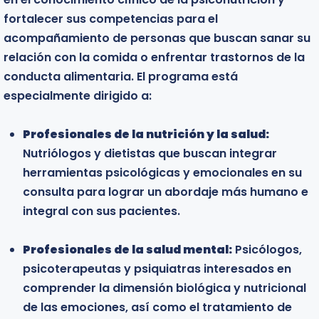
fortalecer sus competencias para el
competencias para brindar un tratamiento
acompañamiento de personas que buscan sanar su
estructurado, focalizado y eficiente a sus pacientes.
relación con la comida o enfrentar trastornos de la
El programa está especialmente dirigido a:
conducta alimentaria. El programa está
especialmente dirigido a:
Profesionales de la salud mental:
Psicólogos,
psiquiatras y psicoterapeutas que buscan
Profesionales de la nutrición y la salud:
perfeccionar sus habilidades de intervención
Nutriólogos y dietistas que buscan integrar
mediante técnicas conductuales y cognitivas de
herramientas psicológicas y emocionales en su
probada eficacia.
consulta para lograr un abordaje más humano e
integral con sus pacientes.
Profesionales del área médica y de la salud:
Médicos y especialistas interesados en
Profesionales de la salud mental:
comprender los principios del cambio conductual
Psicólogos,
psicoterapeutas y psiquiatras interesados en
para mejorar la adherencia al tratamiento y el
comprender la dimensión biológica y nutricional
bienestar integral del paciente.
de las emociones, así como el tratamiento de