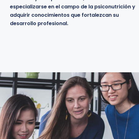
especializarse en el campo de la psiconutrición y
base sólida para su futuro ejercicio profesional.
adquirir conocimientos que fortalezcan su
desarrollo profesional.
Learn more
Learn more