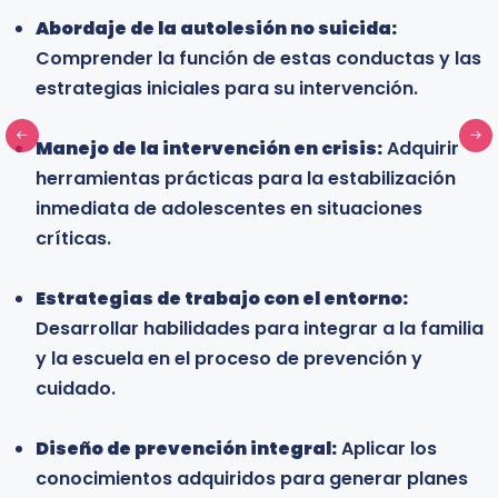
Abordaje de la autolesión no suicida:
Profesionales del ámbito social y
Comprender la función de estas conductas y las
comunitario:
Trabajadores sociales y
estrategias iniciales para su intervención.
profesionales que acompañan a poblaciones
juveniles en situación de vulnerabilidad y que
Manejo de la intervención en crisis:
necesitan fortalecer su formación técnica para
Adquirir
herramientas prácticas para la estabilización
la prevención integral.
inmediata de adolescentes en situaciones
críticas.
Estudiantes universitarios y profesionales en
formación:
Estudiantes de psicología, medicina,
Estrategias de trabajo con el entorno:
trabajo social y educación interesados en
Desarrollar habilidades para integrar a la familia
especializarse en un área crítica de la salud
y la escuela en el proceso de prevención y
mental adolescente y adquirir conocimientos que
cuidado.
fortalezcan su desarrollo profesional.
Este diplomado constituye una oportunidad para
Diseño de prevención integral:
Aplicar los
actualizar conocimientos, desarrollar competencias
conocimientos adquiridos para generar planes