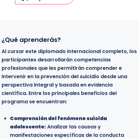
¿Qué aprenderás?
Bienvenidos
Al cursar este diplomado internacional completo, los
Este diplomado está dirigido a todos aquellos
participantes desarrollarán competencias
profesionales y estudiantes que desean profundizar
profesionales que les permitirán comprender e
en el conocimiento clínico de la prevención del
intervenir en la prevención del suicidio desde una
suicidio y fortalecer sus competencias para el
perspectiva integral y basada en evidencia
acompañamiento de adolescentes en situación de
científica. Entre los principales beneficios del
riesgo. El programa está especialmente dirigido a:
programa se encuentran:
Profesionales de la salud mental:
Psicólogos,
Comprensión del fenómeno suicida
psiquiatras, psicoterapeutas y profesionales del
adolescente:
acompañamiento terapéutico que buscan
Analizar las causas y
manifestaciones específicas de la conducta
ampliar sus conocimientos sobre los modelos