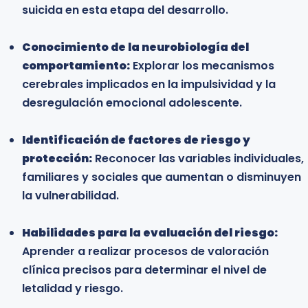
suicida en esta etapa del desarrollo.
actuales de prevención e intervención en
conductas suicidas y autolesivas.
Conocimiento de la neurobiología del
comportamiento:
Profesionales del área médica y de la salud:
Explorar los mecanismos
cerebrales implicados en la impulsividad y la
Médicos, enfermeros, pediatras y otros
desregulación emocional adolescente.
profesionales del ámbito sanitario interesados
en mejorar su capacidad de detección temprana
Identificación de factores de riesgo y
y manejo inicial del riesgo suicida en pacientes
protección:
jóvenes.
Reconocer las variables individuales,
familiares y sociales que aumentan o disminuyen
la vulnerabilidad.
Profesionales del ámbito educativo:
Orientadores, docentes, directivos y psicólogos
Habilidades para la evaluación del riesgo:
escolares que requieren herramientas prácticas
Aprender a realizar procesos de valoración
para identificar señales de alerta, intervenir en
clínica precisos para determinar el nivel de
crisis y generar protocolos de prevención dentro
letalidad y riesgo.
de las instituciones.