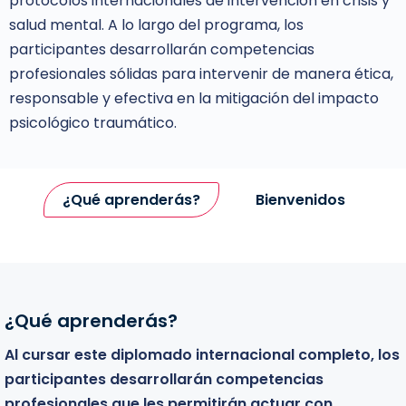
protocolos internacionales de intervención en crisis y
salud mental. A lo largo del programa, los
participantes desarrollarán competencias
profesionales sólidas para intervenir de manera ética,
responsable y efectiva en la mitigación del impacto
psicológico traumático.
¿Qué aprenderás?
Bienvenidos
¿Qué aprenderás?
Bienvenidos
Al cursar este diplomado internacional completo, los
Este diplomado está dirigido a todos aquellos
participantes desarrollarán competencias
profesionales y estudiantes que desean profundizar
profesionales que les permitirán actuar con
en el conocimiento clínico de las crisis y fortalecer