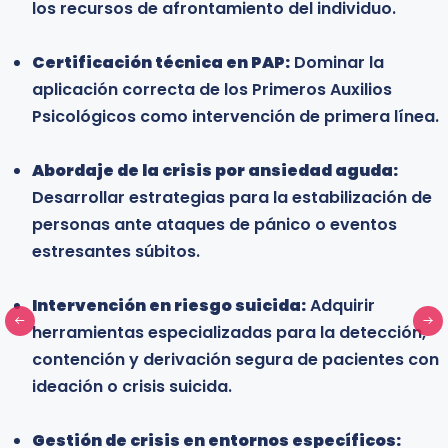
los recursos de afrontamiento del individuo.
eventos críticos.
Certificación técnica en PAP:
Profesionales de áreas sociales y
Dominar la
aplicación correcta de los Primeros Auxilios
comunitarias:
Trabajadores sociales, gestores
Psicológicos como intervención de primera línea.
de riesgos y líderes comunitarios que requieren
formación técnica para actuar como
Abordaje de la crisis por ansiedad aguda:
facilitadores de la salud mental en desastres o
Desarrollar estrategias para la estabilización de
crisis sociales.
personas ante ataques de pánico o eventos
estresantes súbitos.
Profesionales del ámbito educativo y
organizacional:
Orientadores, docentes y
Intervención en riesgo suicida:
responsables de Recursos Humanos que
Adquirir
herramientas especializadas para la detección,
necesitan herramientas para identificar y
contención y derivación segura de pacientes con
gestionar crisis dentro de instituciones
ideación o crisis suicida.
educativas o ambientes de trabajo.
Gestión de crisis en entornos específicos:
Estudiantes universitarios y profesionales en