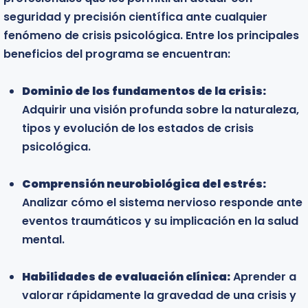
seguridad y precisión científica ante cualquier
sus competencias para brindar apoyo emotional
fenómeno de crisis psicológica. Entre los principales
oportuno y profesional en situaciones de alta
beneficios del programa se encuentran:
vulnerabilidad. El programa está especialmente
dirigido a:
Dominio de los fundamentos de la crisis:
Adquirir una visión profunda sobre la naturaleza,
Profesionales de la salud mental:
Psicólogos,
tipos y evolución de los estados de crisis
psiquiatras y psicoterapeutas que buscan
psicológica.
especializarse en el manejo de urgencias
psicológicas y desarrollar protocolos de
Comprensión neurobiológica del estrés:
intervención para estabilizar pacientes en crisis.
Analizar cómo el sistema nervioso responde ante
eventos traumáticos y su implicación en la salud
Profesionales del área médica y servicios de
mental.
emergencia:
Médicos, enfermeros, paramédicos
y personal de primera respuesta interesados en
Habilidades de evaluación clínica:
adquirir herramientas de contención emocional
Aprender a
valorar rápidamente la gravedad de una crisis y
para mejorar la atención integral durante