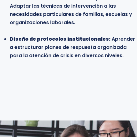
Adaptar las técnicas de intervención a las
formación:
Estudiantes de psicología, medicina
necesidades particulares de familias, escuelas y
y disciplinas afines interesados en adquirir una
organizaciones laborales.
base sólida y especializada en uno de los
campos con mayor demanda en la práctica
Diseño de protocolos institucionales:
clínica y social contemporánea.
Aprender
a estructurar planes de respuesta organizada
para la atención de crisis en diversos niveles.
Learn more
Learn more