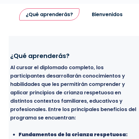
¿Qué aprenderás?
Bienvenidos
¿Qué aprenderás?
Bienvenidos
Al cursar el diplomado completo, los
Este diplomado está dirigido a todos aquellos
participantes desarrollarán conocimientos y
profesionales, estudiantes y personas
habilidades que les permitirán comprender y
interesadas en comprender el desarrollo infantil
aplicar principios de crianza respetuosa en
desde una perspectiva respetuosa y adquirir
distintos contextos familiares, educativos y
herramientas prácticas para acompañar el
profesionales. Entre los principales beneficios del
crecimiento emocional, social y cognitivo de
programa se encuentran:
niñas y niños. El programa está especialmente
orientado a:
Fundamentos de la crianza respetuosa: