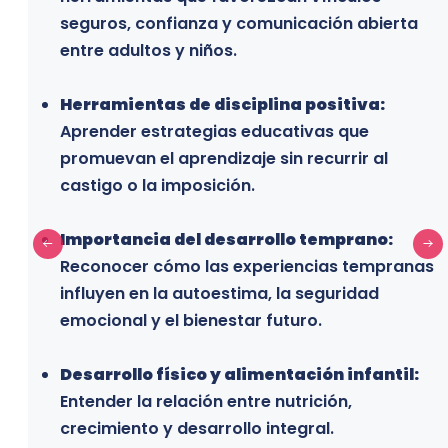
seguros, confianza y comunicación abierta
terapeutas, trabajadores sociales,
entre adultos y niños.
psicopedagogos y especialistas que trabajan
con infancia y familias, y desean ampliar sus
Herramientas de disciplina positiva:
conocimientos sobre regulación emocional y
Aprender estrategias educativas que
estrategias respetuosas.
promuevan el aprendizaje sin recurrir al
castigo o la imposición.
Profesionales del desarrollo familiar y
comunitario:
Personas que laboran en
Importancia del desarrollo temprano:
programas de apoyo a la familia, proyectos
Reconocer cómo las experiencias tempranas
sociales u organizaciones enfocadas en la
influyen en la autoestima, la seguridad
parentalidad.
emocional y el bienestar futuro.
Estudiantes y profesionales en formación:
Desarrollo físico y alimentación infantil:
Estudiantes de psicología, educación, trabajo
Entender la relación entre nutrición,
social, pedagogía y disciplinas afines que
crecimiento y desarrollo integral.
desean especializarse en este campo.