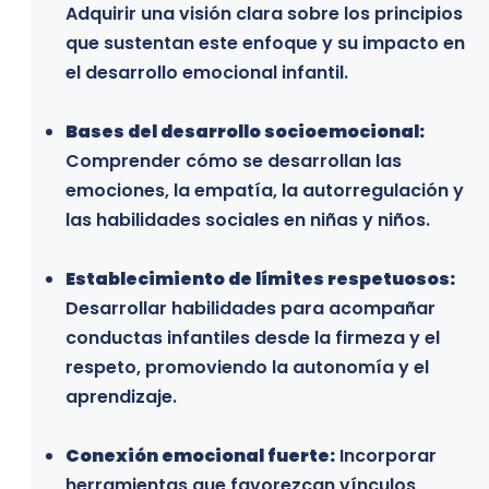
Adquirir una visión clara sobre los principios
Madres, padres y cuidadores:
Personas que
que sustentan este enfoque y su impacto en
desean fortalecer su manera de acompañar
el desarrollo emocional infantil.
el desarrollo de sus hijos desde el respeto, la
empatía y la comprensión de las necesidades
Bases del desarrollo socioemocional:
emocionales de la infancia, transformando la
Comprender cómo se desarrollan las
relación familiar.
emociones, la empatía, la autorregulación y
las habilidades sociales en niñas y niños.
Profesionales del ámbito educativo:
Docentes, educadores, orientadores y
Establecimiento de límites respetuosos:
profesionales que trabajan en contextos
Desarrollar habilidades para acompañar
escolares y buscan integrar enfoques de
conductas infantiles desde la firmeza y el
crianza respetuosa, disciplina positiva y
respeto, promoviendo la autonomía y el
desarrollo socioemocional en su práctica
aprendizaje.
pedagógica.
Conexión emocional fuerte:
Profesionales de la salud y
Incorporar
herramientas que favorezcan vínculos
acompañamiento infantil:
Psicólogos,