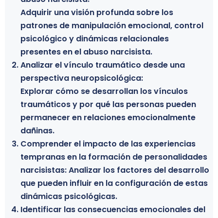
Adquirir una visión profunda sobre los
consejeros y profesionales del
patrones de manipulación emocional, control
acompañamiento terapéutico que buscan
psicológico y dinámicas relacionales
ampliar sus conocimientos sobre las
presentes en el abuso narcisista.
dinámicas narcisistas, el vínculo traumático y
Analizar el vínculo traumático desde una
las consecuencias psicológicas del abuso
perspectiva neuropsicológica:
emocional.
Explorar cómo se desarrollan los vínculos
Especialistas que trabajan en el abordaje del
traumáticos y por qué las personas pueden
trauma:
permanecer en relaciones emocionalmente
Profesionales dedicados al acompañamiento
dañinas.
de personas que han experimentado trauma
Comprender el impacto de las experiencias
relacional, violencia psicológica o dinámicas
tempranas en la formación de personalidades
abusivas dentro de relaciones familiares, de
narcisistas: Analizar los factores del desarrollo
pareja o contextos sociales.
que pueden influir en la configuración de estas
Profesionales del ámbito social y educativo:
dinámicas psicológicas.
Trabajadores sociales, orientadores,
Identificar las consecuencias emocionales del
educadores y especialistas que trabajan con