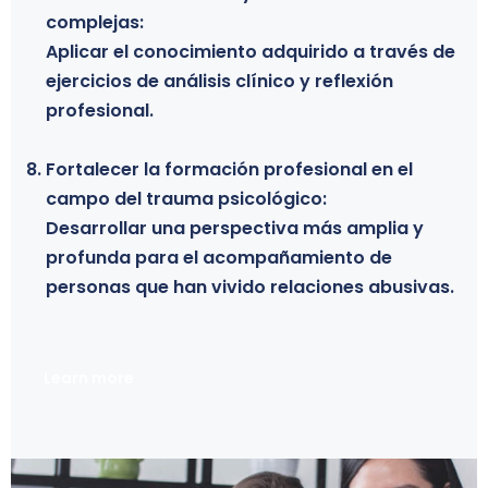
complejas:
Este diplomado constituye un espacio de
Aplicar el conocimiento adquirido a través de
formación que permite analizar en profundidad
ejercicios de análisis clínico y reflexión
las raíces psicológicas del abuso emocional y
profesional.
comprender cómo estas dinámicas impactan en
el desarrollo humano y en las relaciones
Fortalecer la formación profesional en el
interpersonales.
campo del trauma psicológico:
Desarrollar una perspectiva más amplia y
profunda para el acompañamiento de
personas que han vivido relaciones abusivas.
Learn more
Learn more