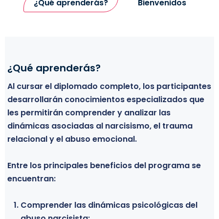
¿Qué aprenderás?
Bienvenidos
¿Qué aprenderás?
Bienvenidos
Al cursar el diplomado completo, los participantes
Este diplomado está dirigido a personas
desarrollarán conocimientos especializados que
interesadas en comprender profundamente las
les permitirán comprender y analizar las
dinámicas psicológicas del narcisismo, el abuso
dinámicas asociadas al narcisismo, el trauma
emocional y el trauma relacional, así como en
relacional y el abuso emocional.
desarrollar herramientas conceptuales para el
análisis y acompañamiento de estas experiencias.
Entre los principales beneficios del programa se
encuentran:
El programa está especialmente orientado a:
Comprender las dinámicas psicológicas del
Profesionales de la salud mental:
abuso narcisista:
Psicólogos, psicoterapeutas, psiquiatras,