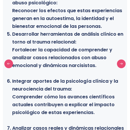
abuso psicológico:
familias, comunidades o instituciones y que
Reconocer los efectos que estas experiencias
desean comprender mejor las dinámicas
generan en la autoestima, la identidad y el
relacionales que pueden generar daño
bienestar emocional de las personas.
psicológico.
Desarrollar herramientas de análisis clínico en
Estudiantes y profesionales en formación:
torno al trauma relacional:
Estudiantes de psicología, trabajo social
Fortalecer la capacidad de comprender y
psiquiatría y disciplinas afines interesados en
analizar casos relacionados con abuso
especializarse en el estudio del narcisismo
emocional y dinámicas narcisistas.
patológico, el trauma psicológico y las
dinámicas de abuso emocional.
Integrar aportes de la psicología clínica y la
neurociencia del trauma:
Personas interesadas en comprender las
Comprender cómo los avances científicos
dinámicas del abuso emocional:
actuales contribuyen a explicar el impacto
Personas que desean adquirir conocimiento
psicológico de estas experiencias.
sobre estas dinámicas con el objetivo de
comprender experiencias personales o
Analizar casos reales y dinámicas relacionales
fortalecer su desarrollo personal y emocional.