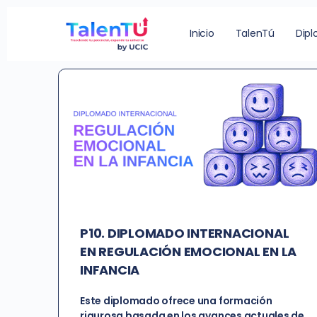
Etiqueta de Curso:
e
Inicio
TalenTú
Dip
P10. DIPLOMADO INTERNACIONAL
EN REGULACIÓN EMOCIONAL EN LA
INFANCIA
Este diplomado ofrece una formación
rigurosa basada en los avances actuales de