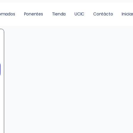
mocional
lomados
Ponentes
Tienda
UCIC
Contácto
Inicia