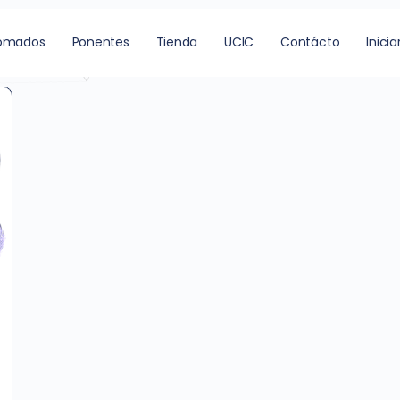
era
lomados
Ponentes
Tienda
UCIC
Contácto
Inicia